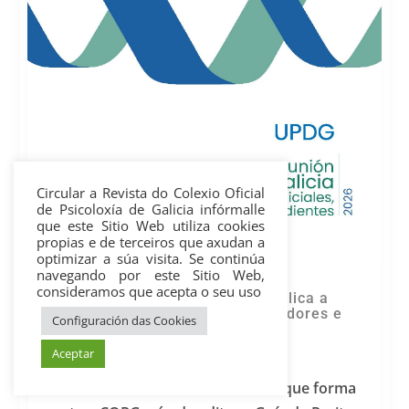
Circular a Revista do Colexio Oficial
de Psicoloxía de Galicia infórmalle
que este Sitio Web utiliza cookies
propias e de terceiros que axudan a
optimizar a súa visita. Se continúa
navegando por este Sitio Web,
consideramos que acepta o seu uso
Unión Profesional de Galicia publica a
Guía de Peritos Xudiciais, Mediadores e
Configuración das Cookies
Expertos Independentes 2026
Aceptar
Mar 25, 2026
A Unión Profesional de Galicia, da que forma