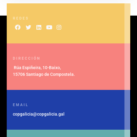
REDES
DIRECCIÓN
Rúa Espiñeira, 10-Baixo
,
15706 Santiago de Compostela
.
EMAIL
copgalicia@copgalicia.gal