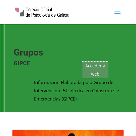
Grupos
GIPCE
Acceder á
web
Información Elaborada polo Grupo de
Intervención Psicolóxica en Catástrofes e
Emerxencias (GIPCE).