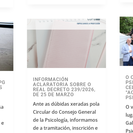
O 
INFORMACIÓN
PG
PS
ACLARATORIA SOBRE O
S
CE
REAL DECRETO 239/2026,
“A
DE 25 DE MARZO
PS
Ante as dúbidas xeradas pola
sa
O v
Circular do Consejo General
lug
de la Psicología, informamos
 e
Gal
de a tramitación, inscrición e
Psi