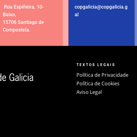
Rúa Espiñeira, 10-
copgalicia@copgalicia.g
Baixo
,
al
15706 Santiago de
Compostela
.
TEXTOS LEGAIS
Política de Privacidade
Política de Cookies
Aviso Legal