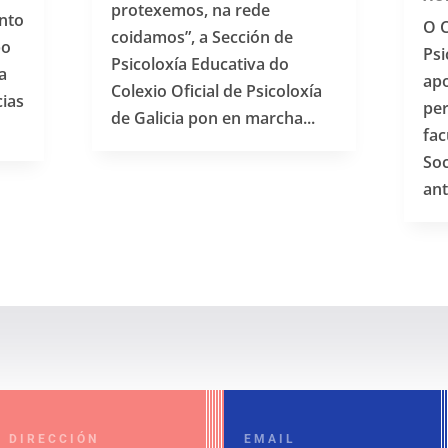
protexemos, na rede
unto
O C
coidamos”, a Sección de
po
Psi
Psicoloxía Educativa do
a
apo
Colexio Oficial de Psicoloxía
cias
per
de Galicia pon en marcha...
fac
Soc
ant
DIRECCIÓN
EMAIL