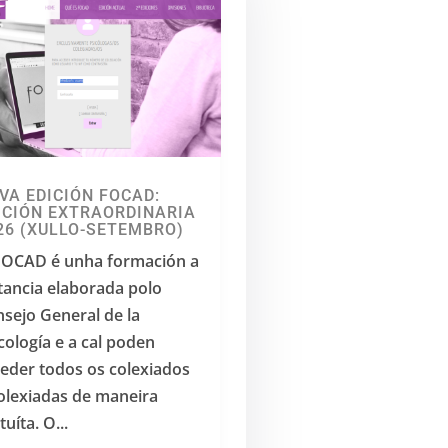
VA EDICIÓN FOCAD:
ICIÓN EXTRAORDINARIA
26 (XULLO-SETEMBRO)
FOCAD é unha formación a
tancia elaborada polo
sejo General de la
cología e a cal poden
eder todos os colexiados
olexiadas de maneira
tuíta. O...