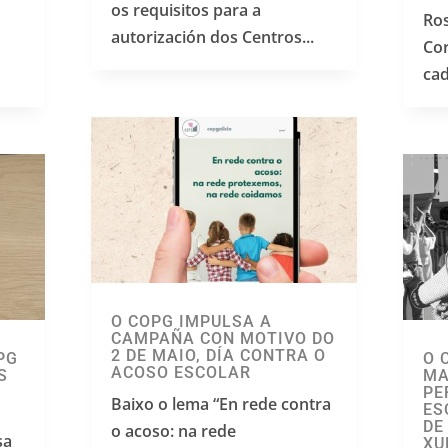
os requisitos para a
Ros
autorización dos Centros...
Co
cad
O COPG IMPULSA A
CAMPAÑA CON MOTIVO DO
2 DE MAIO, DÍA CONTRA O
PG
O 
ACOSO ESCOLAR
S
MA
PE
Baixo o lema “En rede contra
ES
DE
o acoso: na rede
sa
XU