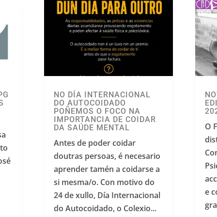
PG
NO DÍA INTERNACIONAL
NO
S
DO AUTOCOIDADO
ED
POÑEMOS O FOCO NA
20
IMPORTANCIA DE COIDAR
O 
DA SAÚDE MENTAL
sa
dis
Antes de poder coidar
nto
Con
doutras persoas, é necesario
José
Psi
aprender tamén a coidarse a
acc
si mesma/o. Con motivo do
e c
24 de xullo, Día Internacional
gra
do Autocoidado, o Colexio...