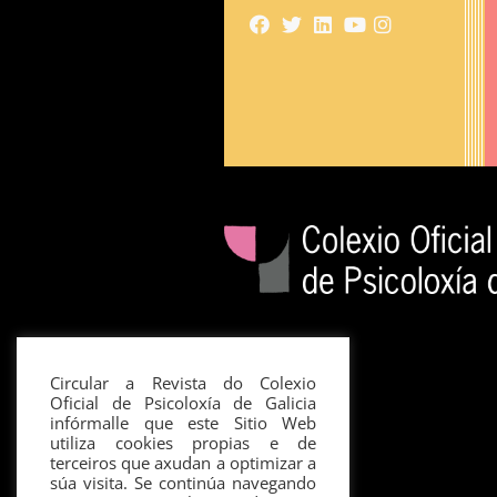
Circular a Revista do Colexio
Oficial de Psicoloxía de Galicia
infórmalle que este Sitio Web
utiliza cookies propias e de
terceiros que axudan a optimizar a
súa visita. Se continúa navegando