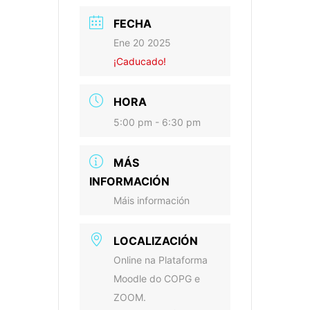
FECHA
Ene 20 2025
¡Caducado!
HORA
5:00 pm - 6:30 pm
MÁS
INFORMACIÓN
Máis información
LOCALIZACIÓN
Online na Plataforma
Moodle do COPG e
ZOOM.