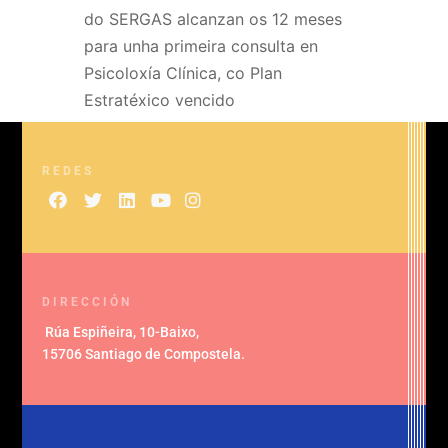
do SERGAS alcanzan os 12 meses
para unha primeira consulta en
Psicoloxía Clínica, co Plan
Estratéxico vencido
REDES
DIRECCIÓN
Rúa Espiñeira, 10-Baixo
,
15706 Santiago de Compostela
.