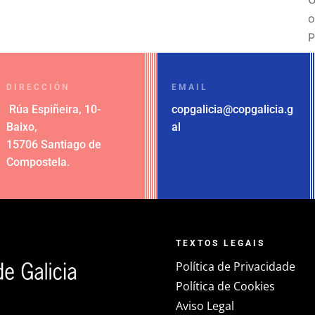
o
P
DIRECCIÓN
EMAIL
Rúa Espiñeira, 10-
copgalicia@copgalicia.g
Baixo
,
al
15706 Santiago de
Compostela
.
TEXTOS LEGAIS
Política de Privacidade
Política de Cookies
Aviso Legal