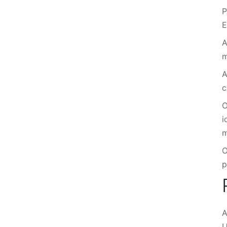
P
E
A
A
c
O
i
m
O
p
A
U