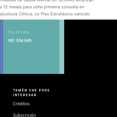
s 12 meses para unha primeira consulta en
sicoloxía Clínica, co Plan Estratéxico vencido
TELÉFONO
981 534 049
TAMÉN CHE PODE
INTERESAR
Créditos
Subscrición