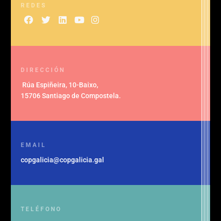
REDES
DIRECCIÓN
Rúa Espiñeira, 10-Baixo
,
15706 Santiago de Compostela
.
EMAIL
copgalicia@copgalicia.gal
TELÉFONO