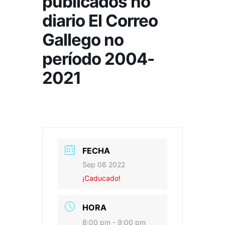
publicados no
diario El Correo
Gallego no
período 2004-
2021
FECHA
Sep 08 2022
¡Caducado!
HORA
8:00 pm - 9:00 pm