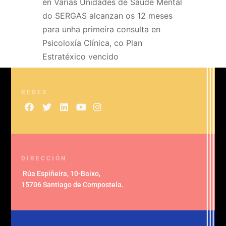
en
Varias Unidades de Saúde Mental
do SERGAS alcanzan os 12 meses
para unha primeira consulta en
Psicoloxía Clínica, co Plan
Estratéxico vencido
REDES
DIRECCIÓN
Rúa Espiñeira, 10-Baixo
,
15706 Santiago de Compostela
.