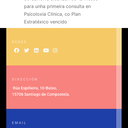
para unha primeira consulta en
Psicoloxía Clínica, co Plan
Estratéxico vencido
REDES
DIRECCIÓN
Rúa Espiñeira, 10-Baixo
,
15706 Santiago de Compostela
.
EMAIL