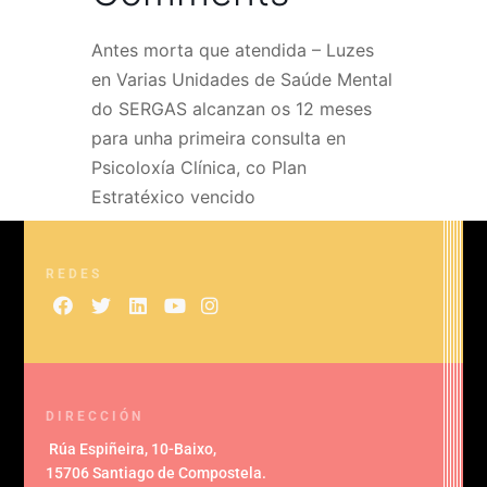
Antes morta que atendida – Luzes
en
Varias Unidades de Saúde Mental
do SERGAS alcanzan os 12 meses
para unha primeira consulta en
Psicoloxía Clínica, co Plan
Estratéxico vencido
REDES
DIRECCIÓN
Rúa Espiñeira, 10-Baixo
,
15706 Santiago de Compostela
.