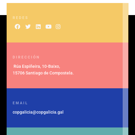
REDES
DIRECCIÓN
Rúa Espiñeira, 10-Baixo
,
15706 Santiago de Compostela
.
EMAIL
copgalicia@copgalicia.gal