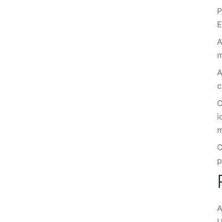
P
E
A
A
c
O
i
m
O
p
A
U