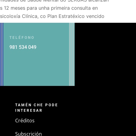
s 12 meses para unha primeira consulta en
sicoloxía Clínica, co Plan Estratéxico vencido
TELÉFONO
981 534 049
TAMÉN CHE PODE
INTERESAR
Créditos
Subscrición