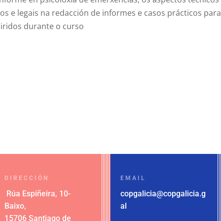
os e legais na redacción de informes e casos prácticos par
iridos durante o curso
DIRECCIÓN
EMAIL
Rúa Espiñeira, 10-
copgalicia@copgalicia.g
Baixo
,
al
15706 Santiago de