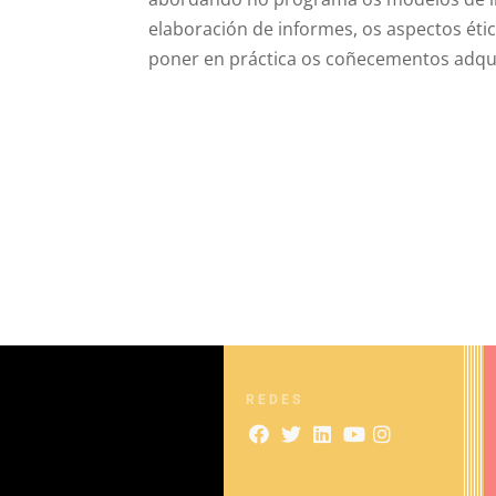
elaboración de informes, os aspectos étic
poner en práctica os coñecementos adqu
REDES