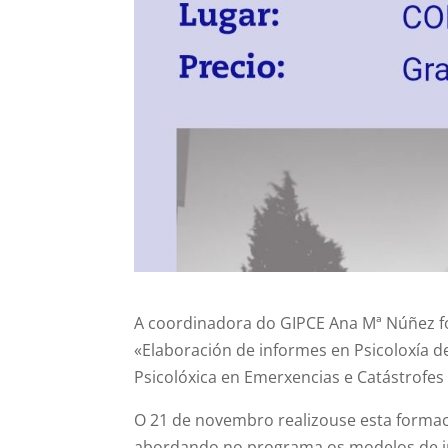
A coordinadora do GIPCE Ana Mª Núñez foi
«Elaboración de informes en Psicoloxía d
Psicolóxica en Emerxencias e Catástrofes 
O 21 de novembro realizouse esta formaci
abordando no programa os modelos de in