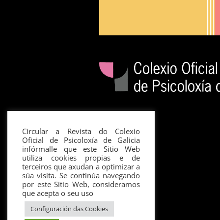
Circular a Revista do Colexio
Oficial de Psicoloxía de Galicia
infórmalle que este Sitio Web
utiliza cookies propias e de
terceiros que axudan a optimizar a
súa visita. Se continúa navegando
por este Sitio Web, consideramos
que acepta o seu uso
Configuración das Cookies