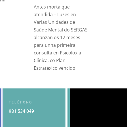
Antes morta que
a
atendida – Luzes
en
Varias Unidades de
Saúde Mental do SERGAS
alcanzan os 12 meses
para unha primeira
consulta en Psicoloxía
Clínica, co Plan
Estratéxico vencido
TELÉFONO
981 534 049