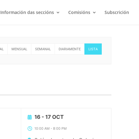
Información das seccións
Comisións
Subscrición
AL
MENSUAL
SEMANAL
DIARIAMENTE
LISTA
16 - 17 OCT
10:00 AM
-
8:00 PM