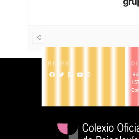
gru
REDES
D
Rúa
157
Co