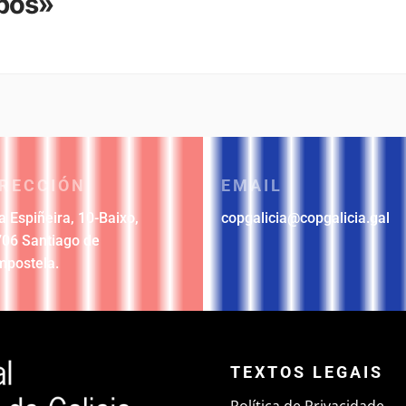
pos»
IRECCIÓN
EMAIL
 Espiñeira, 10-Baixo
,
copgalicia@copgalicia.gal
06 Santiago de
mpostela
.
TEXTOS LEGAIS
Política de Privacidade