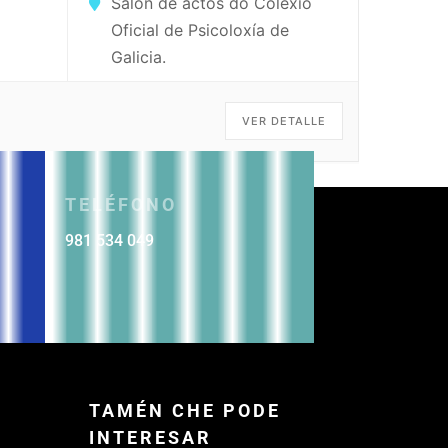
Salón de actos do Colexio
Oficial de Psicoloxía de
Galicia.
VER DETALLE
TELÉFONO
981 534 049
TAMÉN CHE PODE
INTERESAR