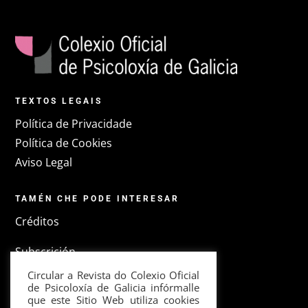
TEXTOS LEGAIS
Política de Privacidade
Política de Cookies
Aviso Legal
TAMÉN CHE PODE INTERESAR
Créditos
Subscrición
Circular a Revista do Colexio Oficial
Colexio Oficial de Psicoloxía de Galicia
de Psicoloxía de Galicia infórmalle
que este Sitio Web utiliza cookies