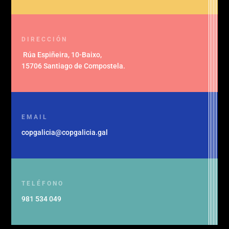
DIRECCIÓN
Rúa Espiñeira, 10-Baixo
,
15706 Santiago de Compostela
.
EMAIL
copgalicia@copgalicia.gal
TELÉFONO
981 534 049