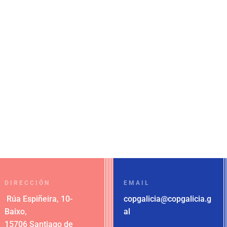
DIRECCIÓN
EMAIL
Rúa Espiñeira, 10-
copgalicia@copgalicia.g
Baixo
,
al
15706 Santiago de