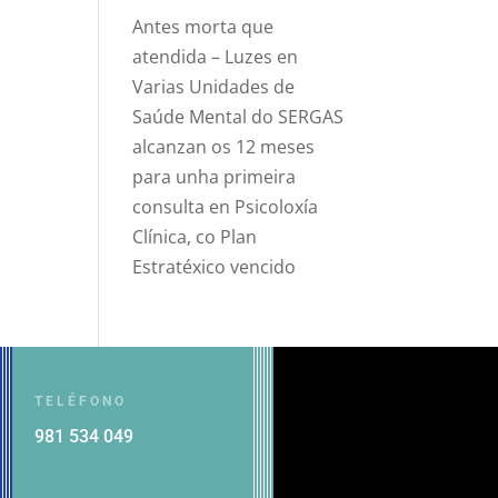
Antes morta que
atendida – Luzes
en
Varias Unidades de
Saúde Mental do SERGAS
alcanzan os 12 meses
para unha primeira
consulta en Psicoloxía
Clínica, co Plan
Estratéxico vencido
TELÉFONO
981 534 049