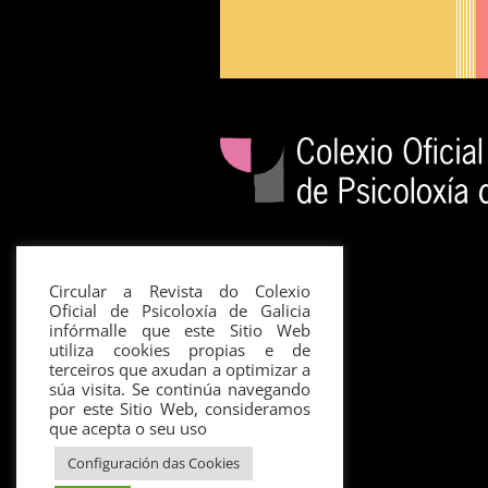
Circular a Revista do Colexio
Oficial de Psicoloxía de Galicia
infórmalle que este Sitio Web
utiliza cookies propias e de
terceiros que axudan a optimizar a
súa visita. Se continúa navegando
por este Sitio Web, consideramos
que acepta o seu uso
Configuración das Cookies