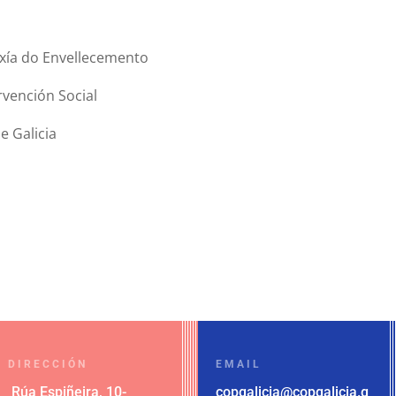
oxía do Envellecemento
rvención Social
de Galicia
DIRECCIÓN
EMAIL
Rúa Espiñeira, 10-
copgalicia@copgalicia.g