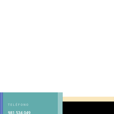
TELÉFONO
981 534 049