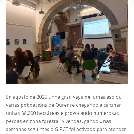
En agosto de 2025 unha gran vaga de lumes asolou
varias poboacións de Ourense chegando a calcinar
unhas 88.000 hectáreas e provocando numerosas
perdas en zona forestal, vivendas, gando… nas
semanas seguintes o GIPCE foi activado para atender