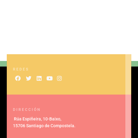
REDES
DIRECCIÓN
Rúa Espiñeira, 10-Baixo
,
15706 Santiago de Compostela
.