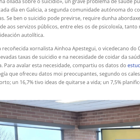
ha ollada sobre o suicidio», un grave problema de saúde púb
cada día en Galicia, a segunda comunidade autónoma do c
as. Se ben o suicidio pode previrse, require dunha abordaxe
 aos servizos públicos, entre eles os de psicoloxía, tanto 
deación autolítica.
recoñecida xornalista Ainhoa Apestegui, o vicedecano do 
elevadas taxas de suicidio e na necesidade de coidar da sa
. Para avalar esta necesidade, compartiu os datos do
estu
logía que ofreceu datos moi preocupantes, segundo os cale
to; un 16,7% tivo ideas de quitarse a vida; un 7,5% planif