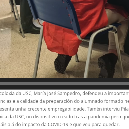
coloxía da USC, María José Sampedro, defendeu a importante
iencias e a calidade da preparación do alumnado formado n
esenta unha crecente empregabilidade. Tamén interviu Pila
ica da USC, un dispositivo creado tras a pandemia pero qu
áis alá do impacto da COVID-19 e que veu para quedar.