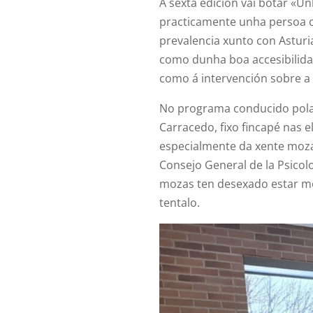
A sexta edición vai botar «Un
practicamente unha persoa 
prevalencia xunto con Asturi
como dunha boa accesibilidade
como á intervención sobre a i
No programa conducido pola 
Carracedo, fixo fincapé nas 
especialmente da xente moza
Consejo General de la Psico
mozas ten desexado estar mor
tentalo.
Reproductor
de
vídeo