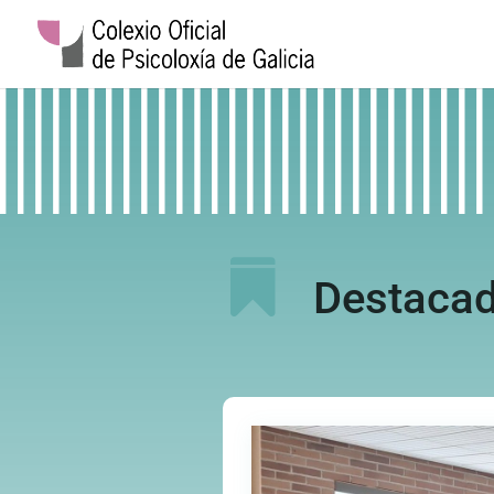

Destaca