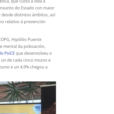
lica, que custa a vida a
onxunto do Estado con maior
 desde distintos ámbitos, así
no relativo á prevención
COPG, Hipólito Puente
úde mental da poboación,
do PsiCE
que desenvolveu o
s un de cada cinco mozos e
icouno e un 4,9% chegou a