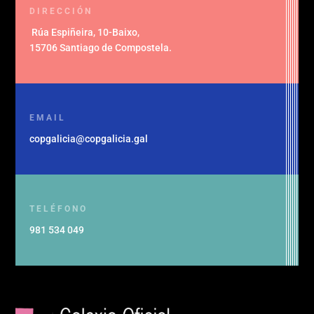
DIRECCIÓN
Rúa Espiñeira, 10-Baixo
,
15706 Santiago de Compostela
.
EMAIL
copgalicia@copgalicia.gal
TELÉFONO
981 534 049