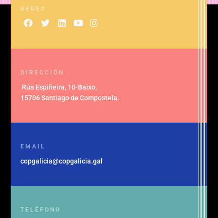
REDES
DIRECCIÓN
Rúa Espiñeira, 10-Baixo
,
15706 Santiago de Compostela
.
EMAIL
copgalicia@copgalicia.gal
TELÉFONO