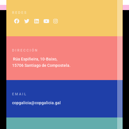
REDES
DIRECCIÓN
Rúa Espiñeira, 10-Baixo
,
15706 Santiago de Compostela
.
EMAIL
copgalicia@copgalicia.gal