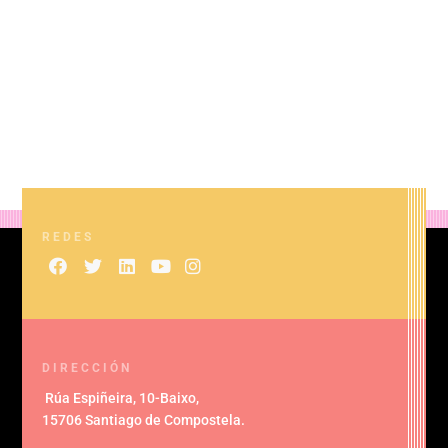
REDES
DIRECCIÓN
Rúa Espiñeira, 10-Baixo
,
15706 Santiago de Compostela
.