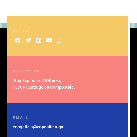
REDES
DIRECCIÓN
Rúa Espiñeira, 10-Baixo
,
15706 Santiago de Compostela
.
EMAIL
copgalicia@copgalicia.gal