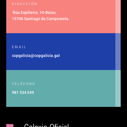
DIRECCIÓN
Rúa Espiñeira, 10-Baixo
,
15706 Santiago de Compostela
.
EMAIL
copgalicia@copgalicia.gal
TELÉFONO
981 534 049