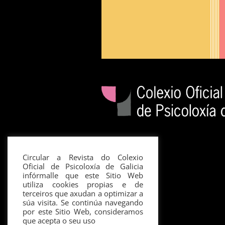
Circular a Revista do Colexio
Oficial de Psicoloxía de Galicia
infórmalle que este Sitio Web
utiliza cookies propias e de
terceiros que axudan a optimizar a
súa visita. Se continúa navegando
por este Sitio Web, consideramos
que acepta o seu uso