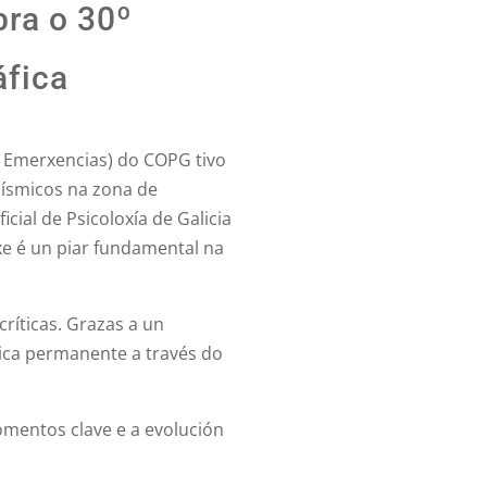
bra o 30º
áfica
 Emerxencias) do COPG tivo
sísmicos na zona de
cial de Psicoloxía de Galicia
xe é un piar fundamental na
críticas. Grazas a un
xica permanente a través do
omentos clave e a evolución