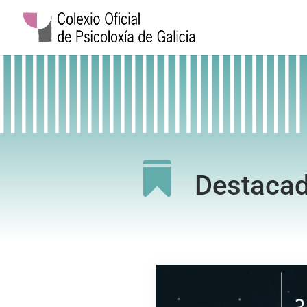

Destaca