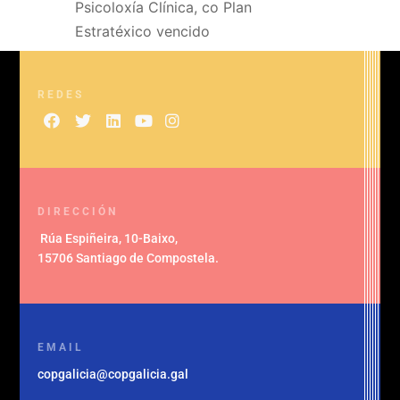
Psicoloxía Clínica, co Plan
Estratéxico vencido
REDES
DIRECCIÓN
Rúa Espiñeira, 10-Baixo
,
15706 Santiago de Compostela
.
EMAIL
copgalicia@copgalicia.gal