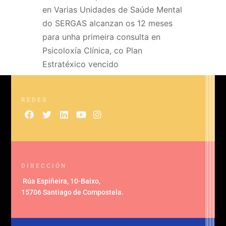
en
Varias Unidades de Saúde Mental
do SERGAS alcanzan os 12 meses
para unha primeira consulta en
Psicoloxía Clínica, co Plan
Estratéxico vencido
REDES
DIRECCIÓN
Rúa Espiñeira, 10-Baixo
,
15706 Santiago de Compostela
.