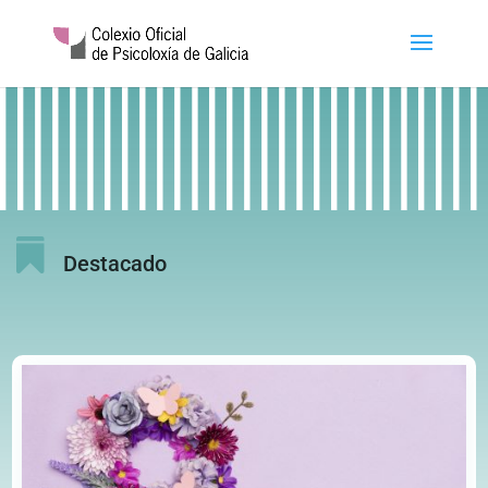

Destacado