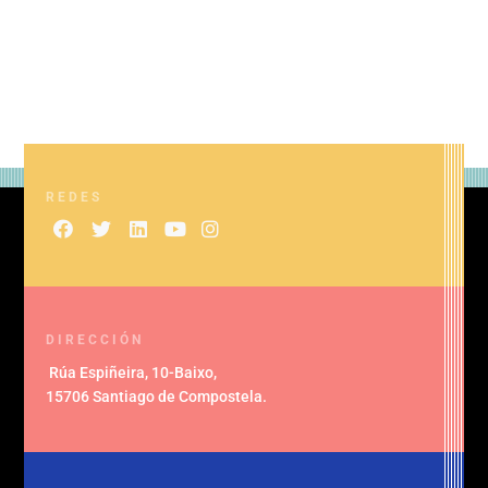
REDES
DIRECCIÓN
Rúa Espiñeira, 10-Baixo
,
15706 Santiago de Compostela
.