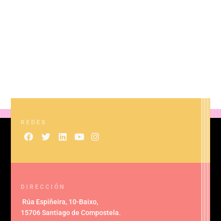
REDES
DIRECCIÓN
Rúa Espiñeira, 10-Baixo
,
15706 Santiago de Compostela
.