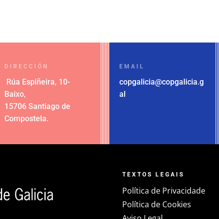
DIRECCIÓN
EMAIL
Rúa Espiñeira, 10-
copgalicia@copgalicia.g
Baixo
,
al
15706 Santiago de
Compostela
.
TEXTOS LEGAIS
Política de Privacidade
Política de Cookies
Aviso Legal