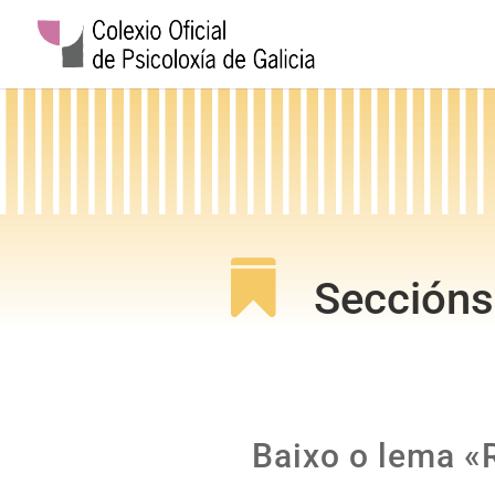

Seccións
Baixo o lema «