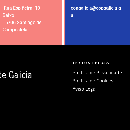
Rúa Espiñeira, 10-
copgalicia@copgalicia.g
Baixo
,
al
15706 Santiago de
Compostela
.
TEXTOS LEGAIS
Política de Privacidade
Política de Cookies
Aviso Legal