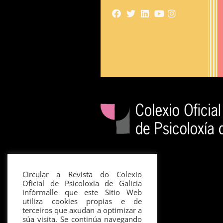
Circular a Revista do Colexio
Oficial de Psicoloxía de Galicia
infórmalle que este Sitio Web
utiliza cookies propias e de
terceiros que axudan a optimizar a
súa visita. Se continúa navegando