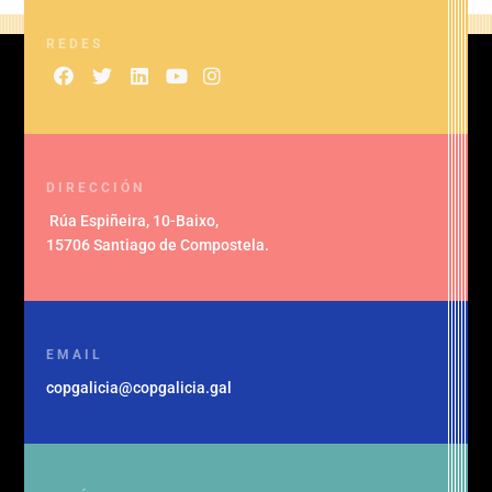
REDES
DIRECCIÓN
Rúa Espiñeira, 10-Baixo
,
15706 Santiago de Compostela
.
EMAIL
copgalicia@copgalicia.gal