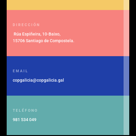
DIRECCIÓN
Rúa Espiñeira, 10-Baixo
,
15706 Santiago de Compostela
.
EMAIL
copgalicia@copgalicia.gal
TELÉFONO
981 534 049