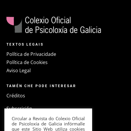
TEXTOS LEGAIS
Política de Privacidade
Política de Cookies
Aviso Legal
TAMÉN CHE PODE INTERESAR
Créditos
Subscrición
Circular a Revista do Colexio Oficial
Colexio Oficial de Psicoloxía de Galicia
de Psicoloxía de Galicia infórmalle
que este Sitio Web utiliza cookies