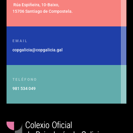
Rúa Espiñeira, 10-Baixo
,
15706 Santiago de Compostela
.
EMAIL
copgalicia@copgalicia.gal
TELÉFONO
981 534 049