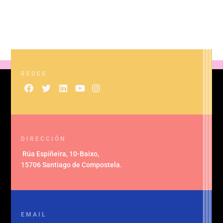
REDES
DIRECCIÓN
Rúa Espiñeira, 10-Baixo
,
15706 Santiago de Compostela
.
EMAIL